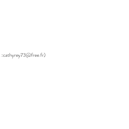
 :
cathyrey73@free.fr
)