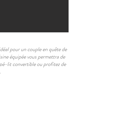
 idéal pour un couple en quête de
uisine équipée vous permettra de
é-lit convertible ou profitez de
.