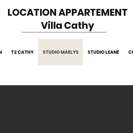
LOCATION APPARTEMENT
Villa Cathy
N
T2 CATHY
STUDIO MAELYS
STUDIO LEANE
C