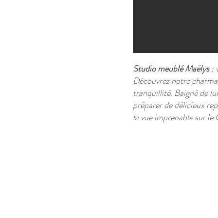
Studio meublé Maëlys
: 
Découvrez notre charma
tranquillité. Baigné de l
préparer de délicieux re
la vue imprenable sur le 