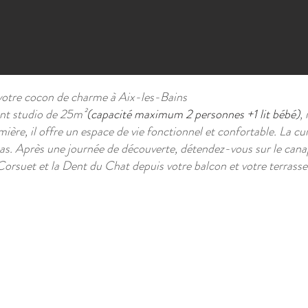
votre cocon de charme à Aix-les-Bains
nt studio de 25m²
(capacité maximum 2 personnes +1 lit bébé)
,
umière, il offre un espace de vie fonctionnel et confortable. La c
pas. Après une journée de découverte, détendez-vous sur le canap
Corsuet et la Dent du Chat depuis votre balcon et votre terrasse